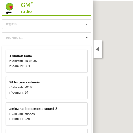
GM²
radio
regione...
provincia...
1 station radio
n°abitanti: 4931635
n°comuni: 354
90 for you carbonia
n°abitanti: 70410
n°comuni: 14
amica radio piemonte sound 2
n°abitanti: 755530
n°comuni: 285