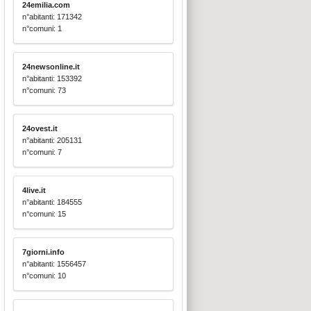
24emilia.com
n°abitanti: 171342
n°comuni: 1
24newsonline.it
n°abitanti: 153392
n°comuni: 73
24ovest.it
n°abitanti: 205131
n°comuni: 7
4live.it
n°abitanti: 184555
n°comuni: 15
7giorni.info
n°abitanti: 1556457
n°comuni: 10