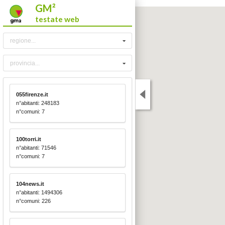
GM²
testate web
regione...
provincia...
055firenze.it
n°abitanti: 248183
n°comuni: 7
100torri.it
n°abitanti: 71546
n°comuni: 7
104news.it
n°abitanti: 1494306
n°comuni: 226